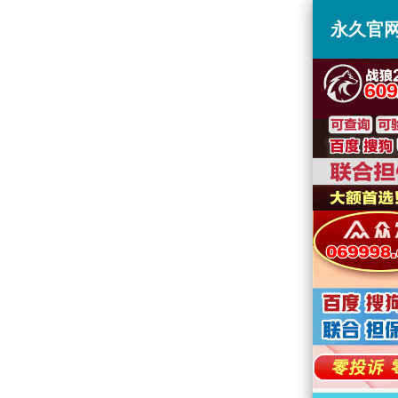
永久官网：