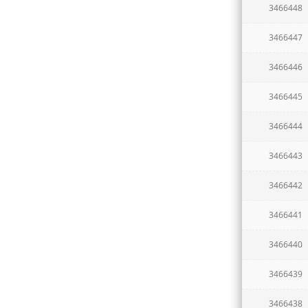
3466448
3466447
3466446
3466445
3466444
3466443
3466442
3466441
3466440
3466439
3466438