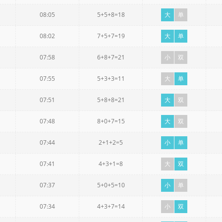
08:05
5+5+8=18
大
单
08:02
7+5+7=19
大
单
07:58
6+8+7=21
小
双
07:55
5+3+3=11
大
单
07:51
5+8+8=21
大
双
07:48
8+0+7=15
大
双
07:44
2+1+2=5
小
单
07:41
4+3+1=8
大
双
07:37
5+0+5=10
小
单
07:34
4+3+7=14
小
双